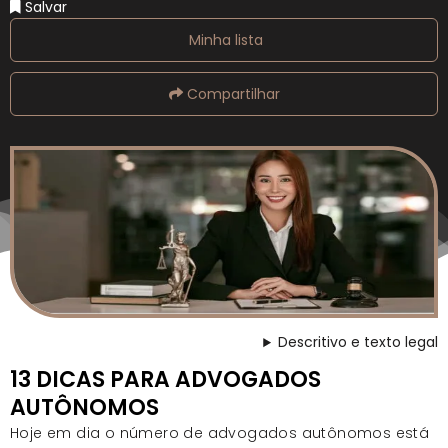
Salvar
Minha lista
Compartilhar
Descritivo e texto legal
13 DICAS PARA ADVOGADOS
AUTÔNOMOS
Hoje em dia o número de advogados autônomos está