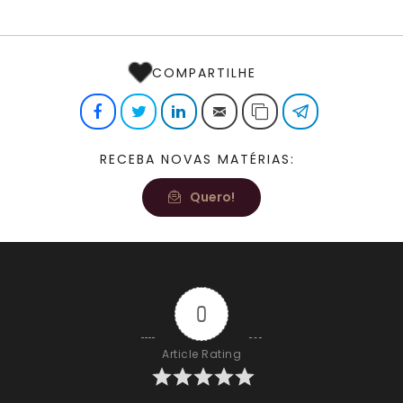
COMPARTILHE
Facebook
Twitter
LinkedIn
E-mail
Copiar link
Telegram
RECEBA NOVAS MATÉRIAS:
Quero!
[fb-reactions]
0
Article Rating