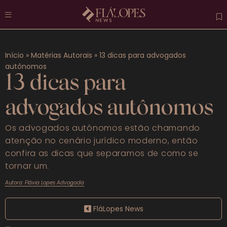
Atuais
Início
»
Matérias Autorais
»
13 dicas para advogados
Destaques
autônomos
13 dicas para
Previdenciário
advogados autônomos
Trabalhista
Os advogados autônomos estão chamando
Penal
atenção no cenário jurídico moderno, então
confira as dicas que separamos de como se
Mais categorias
tornar um.
FAQS
Autora: Flávia Lopes Advogada
FláLopes News