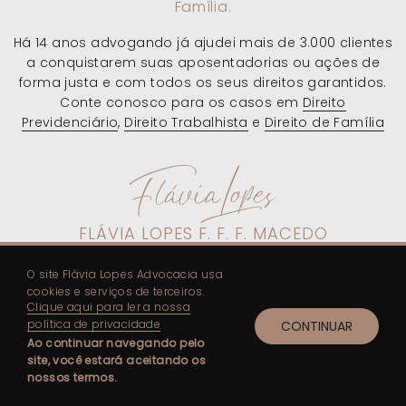
Família
.
Há 14 anos
advogando
já ajudei mais de 3.000 clientes
a conquistarem suas
aposentadorias
ou ações de
forma justa e com todos os seus
direitos
garantidos.
Conte conosco para os casos em
Direito
Previdenciário
,
Direito Trabalhista
e
Direito de Família
FLÁVIA LOPES F. F. F. MACEDO
Advogada Previdenciária, Trabalhista e Família
O site Flávia Lopes Advocacia usa
OAB/SP 260.140
cookies e serviços de terceiros.
Clique aqui para ler a nossa
política de privacidade
CONTINUAR
Ao continuar navegando pelo
FLÁVIA LOPES? CONTE-ME MAIS!
site, você estará aceitando os
nossos termos.