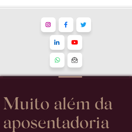
flalopesadv
flalopesadv
flalopesadv
flalopesadv
flalopesadv
16
98158-
contato
7566
Muito além da
aposentadoria