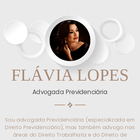
FLÁVIA LOPES
Advogada Previdenciária
Sou
advogada Previdenciária
(especializada em
Direito Previdenciário
), mas também
advogo
nas
áreas do
Direito Trabalhista
e do
Direito de