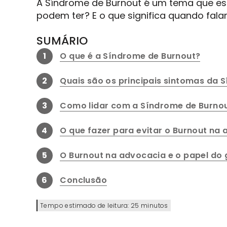
A Síndrome de Burnout é um tema que est
podem ter? E o que significa quando fal
SUMÁRIO
1
O que é a Síndrome de Burnout?
2
Quais são os principais sintomas da 
3
Como lidar com a Síndrome de Burno
4
O que fazer para evitar o Burnout na
5
O Burnout na advocacia e o papel do 
6
Conclusão
Tempo estimado de leitura: 25 minutos