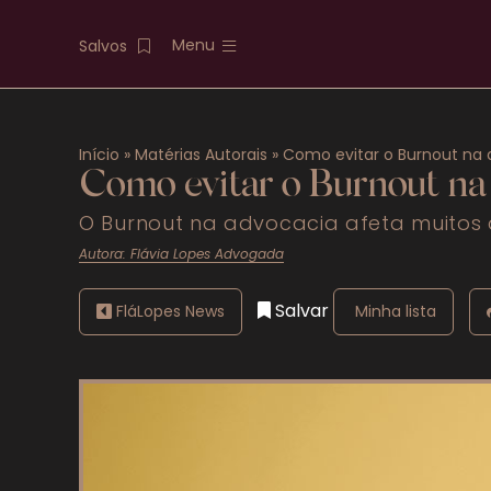
Menu
Salvos
Atuais
Início
»
Matérias Autorais
»
Como evitar o Burnout na
Destaques
Como evitar o Burnout na
O Burnout na advocacia afeta muitos 
Previdenciário
Autora: Flávia Lopes Advogada
Trabalhista
Salvar
FláLopes News
Minha lista
Penal
Mais categorias
FAQS