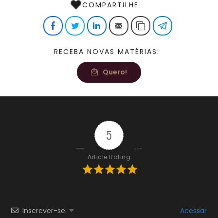
COMPARTILHE
Facebook
Twitter
LinkedIn
E-mail
Copiar link
Telegram
RECEBA NOVAS MATÉRIAS:
Quero!
[fb-reactions]
5
Article Rating
Inscrever-se
Acessar