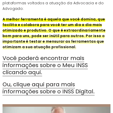
plataformas voltados a atuação da Advocacia e do
Advogado:
A melhor ferramenta é aquela que você domina, que
facilita e colabora para você ter um dia a dia mais
otimizado e produtivo. O que é extraordinariamente
bom para uns, pode ser inútil para outros. Por isso o
importante é testar e mensurar as ferramentas que
otimizam a sua atuação profissional.
Você poderá encontrar mais
informações sobre o Meu INSS
clicando aqui.
Ou, clique aqui para mais
informações sobre o INSS Digital.