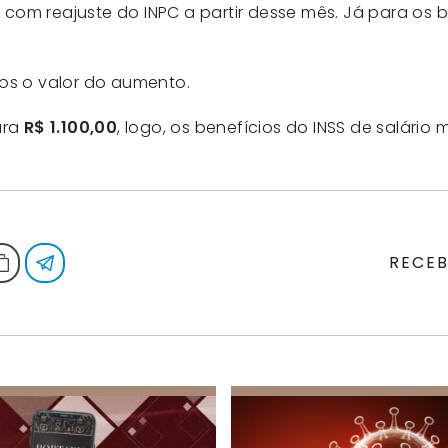
om reajuste do INPC a partir desse mês. Já para os b
os o valor do aumento.
ara
R$ 1.100,00
, logo, os benefícios do INSS de salári
RECEB
ail
Copiar link
Telegram