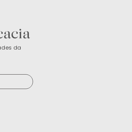
cacia
dades da