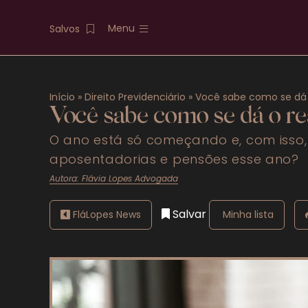
Menu
Salvos
Atuais
Início
»
Direito Previdenciário
»
Você sabe como se dá 
Destaques
Você sabe como se dá o re
O ano está só começando e, com isso,
Previdenciário
aposentadorias e pensões esse ano?
Trabalhista
Autora: Flávia Lopes Advogada
Penal
Salvar
FláLopes News
Minha lista
Mais categorias
FAQS