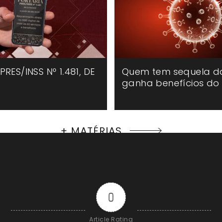
RES/INSS Nº 1.481, DE
Quem tem sequela d
ganha benefícios do 
+ MATÉRIAS
0
Article Rating