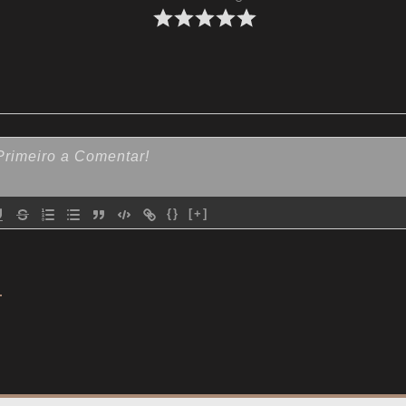
{}
[+]