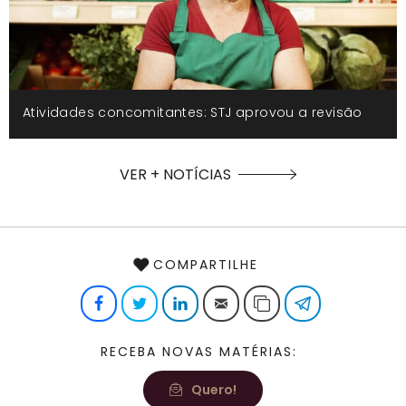
Atividades concomitantes: STJ aprovou a revisão
VER + NOTÍCIAS
COMPARTILHE
Facebook
Twitter
LinkedIn
E-mail
Copiar link
Telegram
RECEBA NOVAS MATÉRIAS:
Quero!