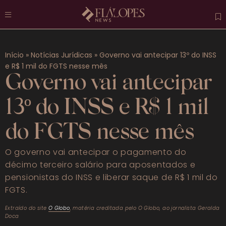
Atuais
Início
»
Notícias Jurídicas
»
Governo vai antecipar 13º do INSS
Destaques
e R$ 1 mil do FGTS nesse mês
Governo vai antecipar
Previdenciário
13º do INSS e R$ 1 mil
Trabalhista
do FGTS nesse mês
Penal
O governo vai antecipar o pagamento do
Mais categorias
décimo terceiro salário para aposentados e
pensionistas do INSS e liberar saque de R$ 1 mil do
FAQS
FGTS.
Extraído do site
O Globo
, matéria creditada pelo O Globo, ao jornalista Geralda
Doca