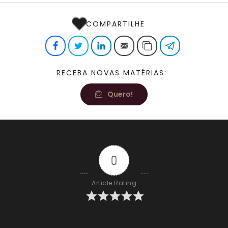
COMPARTILHE
Facebook
Twitter
LinkedIn
E-mail
Copiar link
Telegram
RECEBA NOVAS MATÉRIAS:
Quero!
[fb-reactions]
0
Article Rating