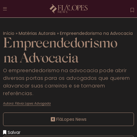
Atuais
Início
»
Matérias Autorais
»
Empreendedorismo na Advocacia
Destaques
Empreendedorismo
Previdenciário
na Advocacia
Trabalhista
O empreendedorismo na advocacia pode abrir
diversas portas para os advogados que querem
Penal
alavancar suas carreiras e se tornarem
referências.
Mais categorias
Autora: Flávia Lopes Advogada
FAQS
FláLopes News
Salvar