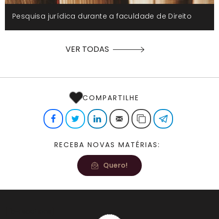
Pesquisa jurídica durante a faculdade de Direito
VER TODAS
COMPARTILHE
Facebook
Twitter
LinkedIn
E-mail
Copiar link
Telegram
RECEBA NOVAS MATÉRIAS:
Quero!
[fb-reactions]