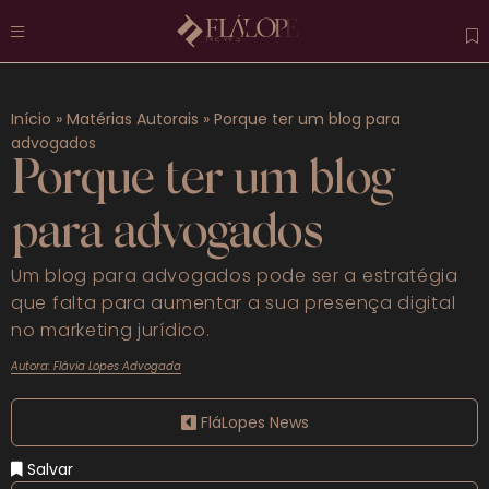
Atuais
Início
»
Matérias Autorais
»
Porque ter um blog para
Destaques
advogados
Porque ter um blog
Previdenciário
para advogados
Trabalhista
Um blog para advogados pode ser a estratégia
Penal
que falta para aumentar a sua presença digital
no marketing jurídico.
Mais categorias
Autora: Flávia Lopes Advogada
FAQS
FláLopes News
Salvar